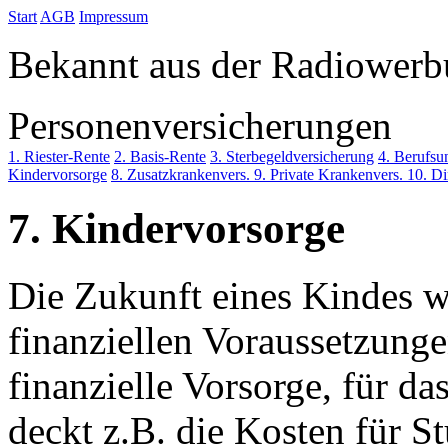
Start
AGB
Impressum
Bekannt aus der Radiower
Personenversicherungen
1.
Riester-Rente
2.
Basis-Rente
3.
Sterbegeldversicherung
4.
Berufsun
Kindervorsorge
8.
Zusatzkrankenvers.
9.
Private Krankenvers.
10.
Di
7.
Kindervorsorge
Die Zukunft eines Kindes 
finanziellen Voraussetzunge
finanzielle Vorsorge, für da
deckt z.B. die Kosten für S