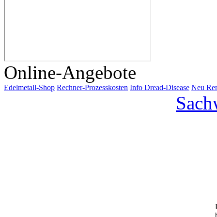
Online-Angebote
Edelmetall
-Shop
Rechner
-Prozesskosten
Info
Dread-Disease
Neu
Ren
Sach